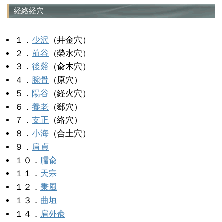
経絡経穴
１．
少沢
（井金穴）
２．
前谷
（榮水穴）
３．
後谿
（兪木穴）
４．
腕骨
（原穴）
５．
陽谷
（経火穴）
６．
養老
（郄穴）
７．
支正
（絡穴）
８．
小海
（合土穴）
９．
肩貞
１０．
臑兪
１１．
天宗
１２．
秉風
１３．
曲垣
１４．
肩外兪