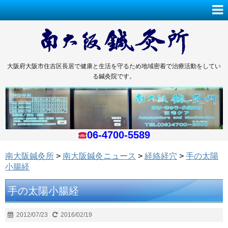
大阪府大阪市住吉区長居で健康と生活を守るため地域密着で治療活動をしてい
る鍼灸院です。
06-4700-5589
南大阪鍼灸所
>
南大阪鍼灸ニュース
>
経絡経穴
>
手の太陽
小腸経
手の太陽小腸経
2012/07/23
2016/02/19