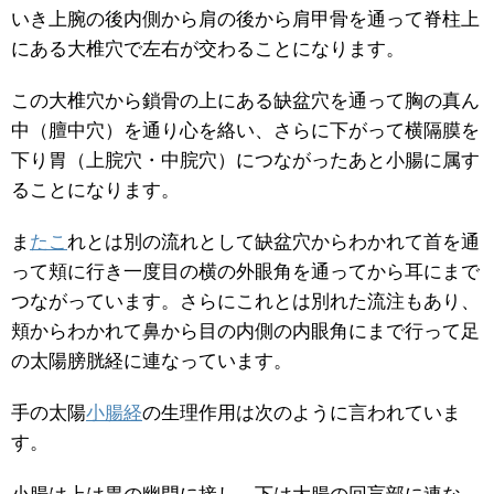
いき上腕の後内側から肩の後から肩甲骨を通って脊柱上
にある大椎穴で左右が交わることになります。
この大椎穴から鎖骨の上にある缺盆穴を通って胸の真ん
中（膻中穴）を通り心を絡い、さらに下がって横隔膜を
下り胃（上脘穴・中脘穴）につながったあと小腸に属す
ることになります。
ま
たこ
れとは別の流れとして缺盆穴からわかれて首を通
って頬に行き一度目の横の外眼角を通ってから耳にまで
つながっています。さらにこれとは別れた流注もあり、
頬からわかれて鼻から目の内側の内眼角にまで行って足
の太陽膀胱経に連なっています。
手の太陽
小腸経
の生理作用は次のように言われていま
す。