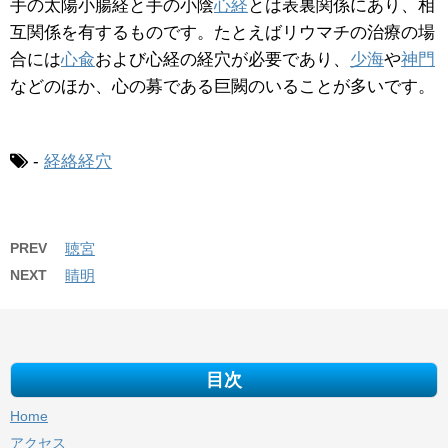
手の太陽小腸経と手の小陰
心経
とは表裏関係にあり、相
互関係を有するものです。たとえばリウマチの治療の場
合には
心兪
および心経の経穴が必要であり、
少海
や
神門
などのほか、心の募である巨闕のいることが多いです。
-
経絡経穴
PREV
聴宮
NEXT
睛明
目次
Home
アクセス