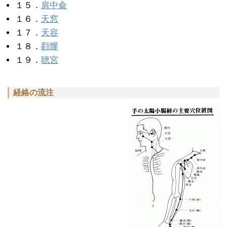
１５．
肩中兪
１６．
天窓
１７．
天容
１８．
顴髎
１９．
聴宮
経絡の流注