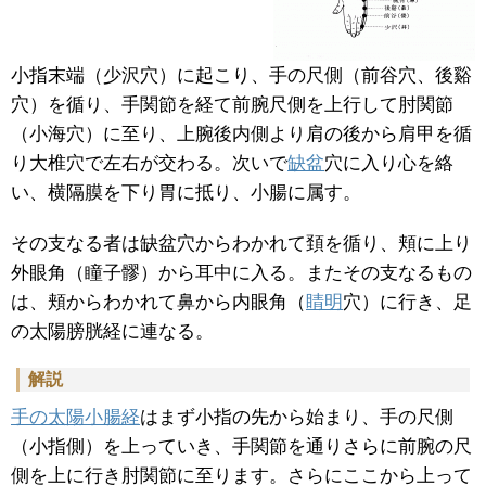
小指末端（少沢穴）に起こり、手の尺側（前谷穴、後谿
穴）を循り、手関節を経て前腕尺側を上行して肘関節
（小海穴）に至り、上腕後内側より肩の後から肩甲を循
り大椎穴で左右が交わる。次いで
缺盆
穴に入り心を絡
い、横隔膜を下り胃に抵り、小腸に属す。
その支なる者は缺盆穴からわかれて頚を循り、頬に上り
外眼角（瞳子髎）から耳中に入る。またその支なるもの
は、頬からわかれて鼻から内眼角（
睛明
穴）に行き、足
の太陽膀胱経に連なる。
解説
手の太陽小腸経
はまず小指の先から始まり、手の尺側
（小指側）を上っていき、手関節を通りさらに前腕の尺
側を上に行き肘関節に至ります。さらにここから上って