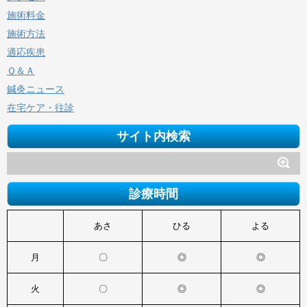
施術料金
施術方法
適応疾患
Ｑ＆Ａ
鍼灸ニュース
在宅ケア・往診
サイト内検索
診療時間
あさ
ひる
よる
月
〇
◎
◎
火
〇
◎
◎