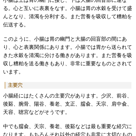
小腸は上は胃の幽門に接し、下は大腸の回盲部に連な
る。心と互いに表裏をなす。小腸は胃の水穀を受けて盛
んとなり、清濁を分利する。また営養を吸収して糟粕を
伝送する。
このように、小腸は胃の幽門と大腸の回盲部の間にあ
り、心と表裏関係にあります。小腸では胃から送られて
きた水穀を清濁に分ける働きがあります。また営養を吸
収し糟粕を送る働きもあり、非常に重要なものとされて
います。
主要穴
小腸経にはたくさんの主要穴があります。少沢、前谷、
後谿、腕骨、陽谷、養老、支正、臑兪、天宗、肩中兪、
天容、聴宮などがそうです。
中でも臑兪、天宗、養老、後谿などは最も重要な経穴に
なります。もちろんそれ以外の経穴も非常に大切なもの