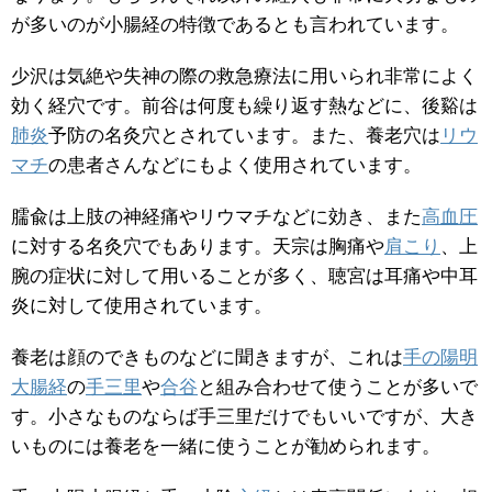
が多いのが小腸経の特徴であるとも言われています。
少沢は気絶や失神の際の救急療法に用いられ非常によく
効く経穴です。前谷は何度も繰り返す熱などに、後谿は
肺炎
予防の名灸穴とされています。また、養老穴は
リウ
マチ
の患者さんなどにもよく使用されています。
臑兪は上肢の神経痛やリウマチなどに効き、また
高血圧
に対する名灸穴でもあります。天宗は胸痛や
肩こり
、上
腕の症状に対して用いることが多く、聴宮は耳痛や中耳
炎に対して使用されています。
養老は顔のできものなどに聞きますが、これは
手の陽明
大腸経
の
手三里
や
合谷
と組み合わせて使うことが多いで
す。小さなものならば手三里だけでもいいですが、大き
いものには養老を一緒に使うことが勧められます。