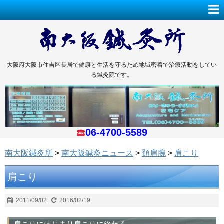
大阪府大阪市住吉区長居で健康と生活を守るため地域密着で治療活動をしてい
る鍼灸院です。
06-4700-5589
南大阪鍼灸所
>
南大阪鍼灸ニュース
>
頚肩腕
>
肩こり
肩こり
2011/09/02
2016/02/19