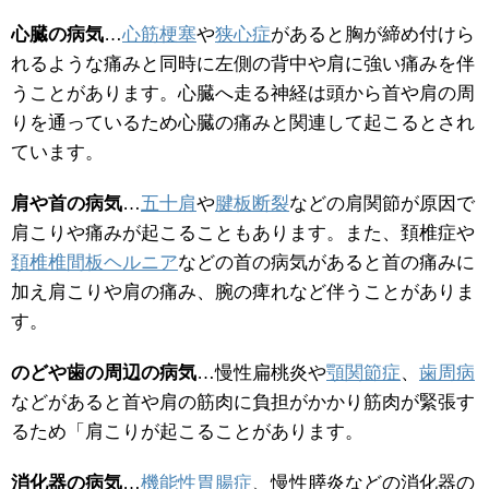
心臓の病気
…
心筋梗塞
や
狭心症
があると胸が締め付けら
れるような痛みと同時に左側の背中や肩に強い痛みを伴
うことがあります。心臓へ走る神経は頭から首や肩の周
りを通っているため心臓の痛みと関連して起こるとされ
ています。
肩や首の病気
…
五十肩
や
腱板断裂
などの肩関節が原因で
肩こりや痛みが起こることもあります。また、頚椎症や
頚椎椎間板ヘルニア
などの首の病気があると首の痛みに
加え肩こりや肩の痛み、腕の痺れなど伴うことがありま
す。
のどや歯の周辺の病気
…慢性扁桃炎や
顎関節症
、
歯周病
などがあると首や肩の筋肉に負担がかかり筋肉が緊張す
るため「肩こりが起こることがあります。
消化器の病気
…
機能性胃腸症
、慢性膵炎などの消化器の