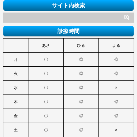
サイト内検索
診療時間
あさ
ひる
よる
月
〇
◎
◎
火
〇
◎
◎
水
〇
◎
×
木
〇
◎
◎
金
〇
◎
◎
土
〇
◎
×