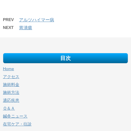
PREV
アルツハイマー病
NEXT
胃潰瘍
目次
Home
アクセス
施術料金
施術方法
適応疾患
Ｑ＆Ａ
鍼灸ニュース
在宅ケア・往診