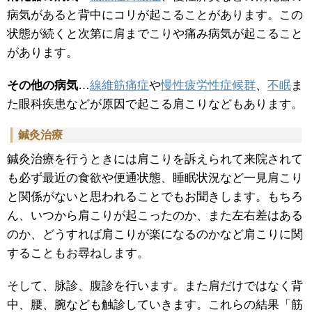
病気があると背中にコリが起こることがあります。この
状態が続くと次第に肩までこりや痛み病気が起こること
があります。
その他の病気
…
線維筋痛症
や
慢性疲労性症候群
、
不眠
ま
た眼科疾患などが原因で起こる肩こりなどもあります。
鍼灸治療
鍼灸治療を行うときには肩こりを訴えられて来院されて
も必ず最近の食欲や便通状態、睡眠状況など一見肩こり
と関係がないと思われることでもお聞きします。もちろ
ん、いつから肩こりが起こったのか、また左右差はある
のか、どうすれば肩こりが楽になるのかなど肩こりに関
することもお尋ねします。
そして、脉診、腹診を行います。また肩だけではなく背
中、腰、腕なども触診していきます。これらの結果「筋