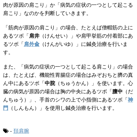
肉が原因の肩こり」か「病気の症状の一つとして起こる
肩こり」なのかを判断していきます。
「筋肉が原因の肩こり」の場合、たとえば僧帽筋の上に
あるツボ「
肩井
（けんせい）」や肩甲挙筋の付着部にあ
るツボ「
肩外兪
（けんがいゆ）」に鍼灸治療を行いま
す。
また、「病気の症状の一つとして起こる肩こり」の場合
は、たとえば、機能性胃腸症の場合はみぞおちと臍の真
ん中にあるツボ「
中脘
（ちゅうかん）」を使います。心
臓の病気が原因の場合は胸の中央にあるツボ「
膻中
（だ
んちゅう）」、手首のシワの上で小指側にあるツボ「
神
門
（しんもん）」を使用し鍼灸治療を行います。
-
頚肩腕