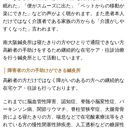
眠れた」「便がスムーズに出た」「ベットからの移動が
楽にできた」などの声がよく聴かれます。また患者本人
だけではなく介護者である家族の方からも「介護がしや
すくなった」言われます。
南大阪鍼灸所は寝たきりの方やひとりで通院できない方
高齢者の手助けをするため継続的な在宅ケア・往診治療
を行う鍼灸所として活動しています。
障害者の方の手助けができる鍼灸所
高齢者の方だけではなく障がいのあるの方への継続的な
在宅ケア・往診も行っております。
これまでに脳血管性障害、認知症、脊髄小脳変性症、パ
ーキンソン病、関節リウマチ、脊柱管狭窄症、大腿骨骨
折による寝たきりの方、喘息などで在宅酸素療法等をさ
れている方の慢性閉塞性肺疾患、人工透析などの糖尿性