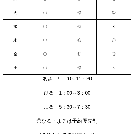
火
〇
◎
◎
水
〇
◎
×
木
〇
◎
◎
金
〇
◎
◎
土
〇
◎
×
あさ 9：00～11：30
ひる 1：00～3：00
よる 5：30～7：30
◎ひる・よるは予約優先制