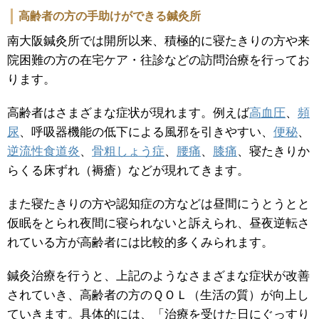
高齢者の方の手助けができる鍼灸所
南大阪鍼灸所では開所以来、積極的に寝たきりの方や来
院困難の方の在宅ケア・往診などの訪問治療を行ってお
ります。
高齢者はさまざまな症状が現れます。例えば
高血圧
、
頻
尿
、呼吸器機能の低下による風邪を引きやすい、
便秘
、
逆流性食道炎
、
骨粗しょう症
、
腰痛
、
膝痛
、寝たきりか
らくる床ずれ（褥瘡）などが現れてきます。
また寝たきりの方や認知症の方などは昼間にうとうとと
仮眠をとられ夜間に寝られないと訴えられ、昼夜逆転さ
れている方が高齢者には比較的多くみられます。
鍼灸治療を行うと、上記のようなさまざまな症状が改善
されていき、高齢者の方のＱＯＬ（生活の質）が向上し
ていきます。具体的には、「治療を受けた日にぐっすり