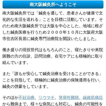
南大阪鍼灸所へようこそ
南大阪鍼灸所では「鍼灸を通して、患者さんが健康で文
化的な生活を送れる」ことを目標に活動しています。そ
のため南大阪鍼灸所では大阪を中心とした、地域に根ざ
した鍼灸医療を行うため２０００年１０月に大阪府大阪
市住吉区長居に鍼灸専門治療院を開設いたしました。
働き盛りの現役世代はもちろんのこと、寝たきりや来院
困難の方の往診、訪問治療、在宅ケアにも積極的に取り
組んでいます。
また「誰もが安心して鍼灸治療を受けることができる」
ことを目指して、積極的に鍼灸治療の保険適用を行い、
鍼灸の啓蒙をしています。
そのほか
不妊治療
、
リウマチ
、
突発性難聴
、
線維筋痛症
から難病まで、様々な病気にも対応し、鍼灸の可能性を