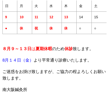
日
月
火
水
木
金
土
9
10
11
12
13
14
15
●
休
祝
休
休
○
○
８月
９～１３
日
は
夏期休暇
のため
休診
致します。
8月１４日（金）
より平常通り診療いたします。
ご迷惑をお掛け致しますが、ご協力の程よろしくお願い
致します。
南大阪鍼灸所