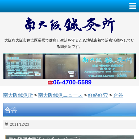
大阪府大阪市住吉区長居で健康と生活を守るため地域密着で治療活動をしてい
る鍼灸院です。
06-4700-5589
南大阪鍼灸所
>
南大阪鍼灸ニュース
>
経絡経穴
>
合谷
合谷
2011/12/23