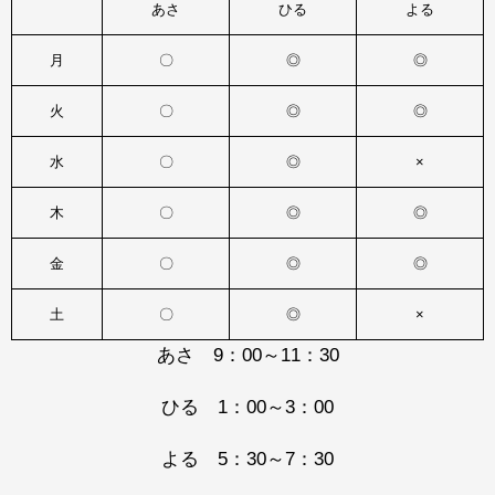
あさ
ひる
よる
月
〇
◎
◎
火
〇
◎
◎
水
〇
◎
×
木
〇
◎
◎
金
〇
◎
◎
土
〇
◎
×
あさ 9：00～11：30
ひる 1：00～3：00
よる 5：30～7：30