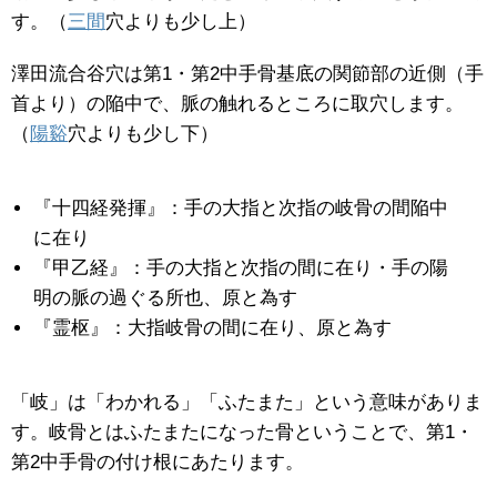
す。（
三間
穴よりも少し上）
澤田流合谷穴は第1・第2中手骨基底の関節部の近側（手
首より）の陥中で、脈の触れるところに取穴します。
（
陽谿
穴よりも少し下）
『十四経発揮』：手の大指と次指の岐骨の間陥中
に在り
『甲乙経』：手の大指と次指の間に在り・手の陽
明の脈の過ぐる所也、原と為す
『霊枢』：大指岐骨の間に在り、原と為す
「岐」は「わかれる」「ふたまた」という意味がありま
す。岐骨とはふたまたになった骨ということで、第1・
第2中手骨の付け根にあたります。