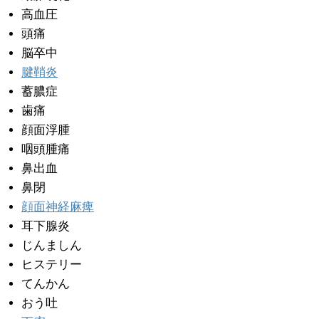
高血圧
頭痛
脳卒中
腱鞘炎
蓄膿症
歯痛
顔面浮腫
咽頭腫痛
鼻出血
鼻閉
顔面神経麻痺
耳下腺炎
じんましん
ヒステリー
てんかん
おう吐