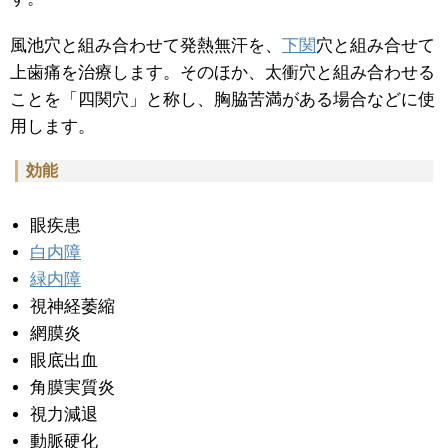
風池穴と組み合わせて発熱無汗を、
下関
穴と組み合せて
上歯痛を治療します。そのほか、太衝穴と組み合わせる
ことを「四関穴」と称し、胸脇苦満がある場合などに使
用します。
効能
眼疾患
白内障
緑内障
視神経萎縮
網膜炎
眼底出血
角膜実質炎
視力減退
動脈硬化