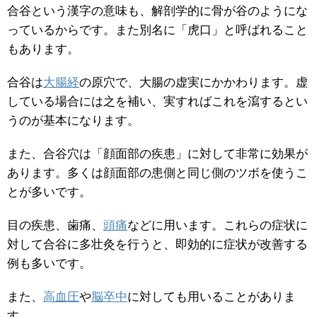
合谷という漢字の意味も、解剖学的に骨が谷のようにな
っているからです。また別名に「虎口」と呼ばれること
もあります。
合谷は
大腸経
の原穴で、大腸の虚実にかかわります。虚
している場合には之を補い、実すればこれを瀉するとい
うのが基本になります。
また、合谷穴は「顔面部の疾患」に対して非常に効果が
あります。多くは顔面部の患側と同じ側のツボを使うこ
とが多いです。
目の疾患、歯痛、
頭痛
などに用います。これらの症状に
対して合谷に多壮灸を行うと、即効的に症状が改善する
例も多いです。
また、
高血圧
や
脳卒中
に対しても用いることがありま
す。