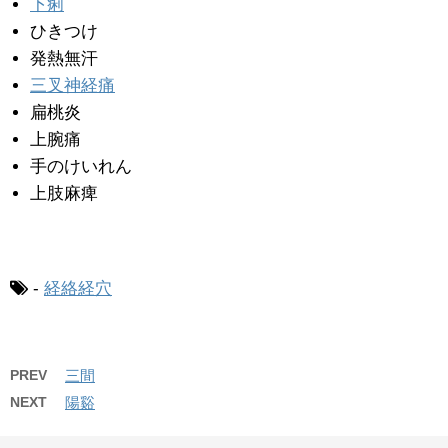
下痢
ひきつけ
発熱無汗
三叉神経痛
扁桃炎
上腕痛
手のけいれん
上肢麻痺
-
経絡経穴
PREV
三間
NEXT
陽谿