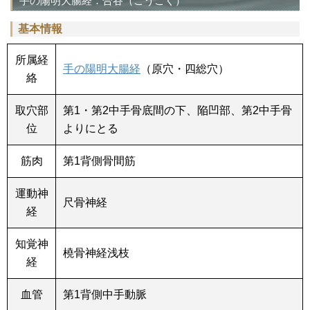
手の陽明大腸経：合谷（ごうこく）
基本情報
所属経
手の陽明大腸経
（原穴・四総穴）
絡
取穴部
第1・第2中手骨底間の下、陥凹部、第2中手骨
位
よりにとる
筋肉
第1背側骨間筋
運動神
尺骨神経
経
知覚神
橈骨神経浅枝
経
血管
第1背側中手動脈