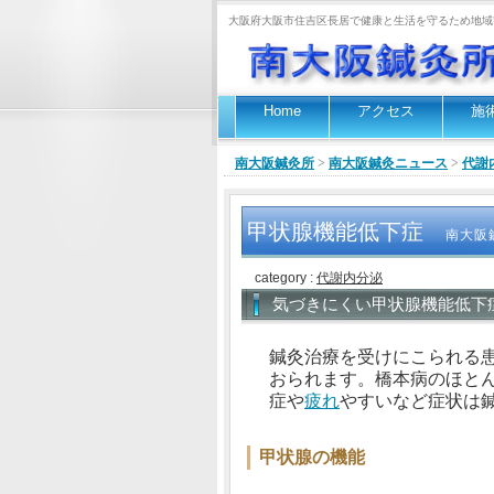
大阪府大阪市住吉区長居で健康と生活を守るため地域
Home
アクセス
施
南大阪鍼灸所
>
南大阪鍼灸ニュース
>
代謝
甲状腺機能低下症
南大阪
category :
代謝内分泌
気づきにくい甲状腺機能低下
鍼灸治療を受けにこられる
おられます。橋本病のほと
症や
疲れ
やすいなど症状は
甲状腺の機能