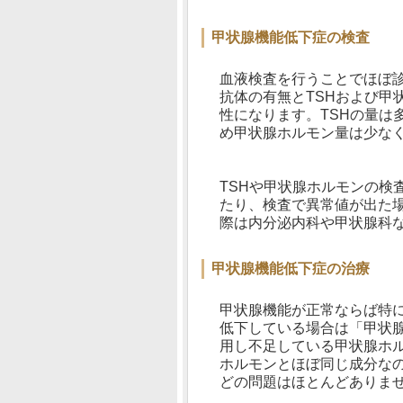
甲状腺機能低下症の検査
血液検査を行うことでほぼ
抗体の有無とTSHおよび甲
性になります。TSHの量は
め甲状腺ホルモン量は少な
TSHや甲状腺ホルモンの検
たり、検査で異常値が出た
際は内分泌内科や甲状腺科
甲状腺機能低下症の治療
甲状腺機能が正常ならば特
低下している場合は「甲状
用し不足している甲状腺ホ
ホルモンとほぼ同じ成分な
どの問題はほとんどありま