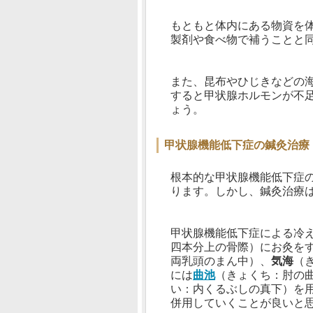
もともと体内にある物資を
製剤や食べ物で補うことと
また、昆布やひじきなどの
すると甲状腺ホルモンが不
ょう。
甲状腺機能低下症の鍼灸治療
根本的な甲状腺機能低下症
ります。しかし、鍼灸治療
甲状腺機能低下症による冷
四本分上の骨際）にお灸を
両乳頭のまん中）、
気海
（
には
曲池
（きょくち：肘の
い：内くるぶしの真下）を
併用していくことが良いと