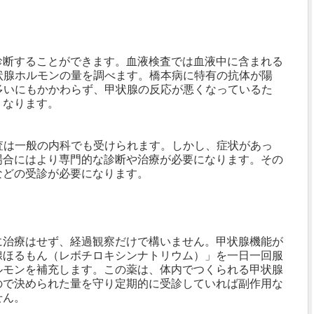
診断することができます。血液検査では血液中に含まれる
状腺ホルモンの量を調べます。橋本病に特有の抗体が陽
多いにもかかわらず、甲状腺の反応が悪くなっているた
くなります。
査は一般の内科でも受けられます。しかし、症状があっ
場合にはより専門的な診断や治療が必要になります。その
などの受診が必要になります。
に治療はせず、経過観察だけで構いません。甲状腺機能が
腺ほるもん（レボチロキシンナトリウム）」を一日一回服
ルモンを補充します。この薬は、体内でつくられる甲状腺
ので決められた量を守り定期的に受診していれば副作用な
せん。