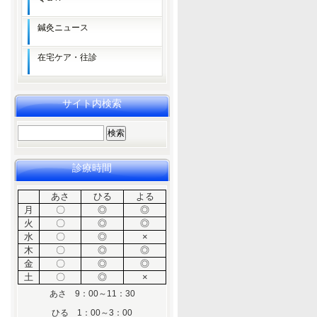
鍼灸ニュース
在宅ケア・往診
サイト内検索
検
索:
診療時間
あさ
ひる
よる
月
〇
◎
◎
火
〇
◎
◎
水
〇
◎
×
木
〇
◎
◎
金
〇
◎
◎
土
〇
◎
×
あさ 9：00～11：30
ひる 1：00～3：00