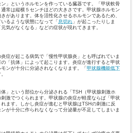
モン」というホルモンを作っている臓器です。「甲状軟骨
り通常は縦横５センチほどの大きさです。甲状腺ホルモン
働きがあります。体を活性化させるホルモンであるため、
ているような状態になって「
息切れ
」が起こったりしま
「元気がなくなる」などの症状が現れてきます。
の炎症が起こる病気で「慢性甲状腺炎」とも呼ばれていま
有の「抗体」によって起こります。炎症が進行すると甲状
ルモンが十分に分泌されなくなります。「
甲状腺機能低下
す。
体」という部位から分泌される「TSH（甲状腺刺激ホ
の刺激でつくられます。甲状腺の炎症が軽度ならば「甲状
れます。しかし炎症が進むと甲状腺はTSHの刺激に反
モンが十分に作られなくなって分泌量が不足してしまいま