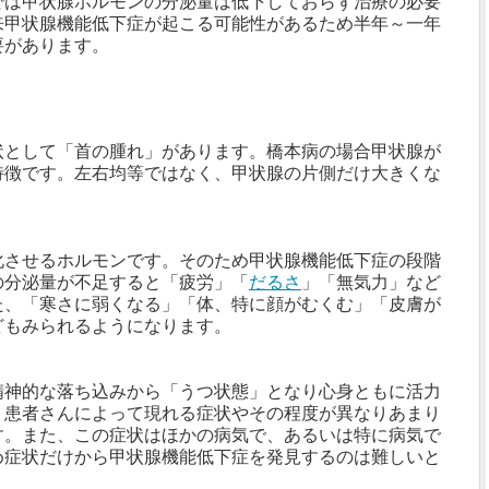
では甲状腺ホルモンの分泌量は低下しておらず治療の必要
来甲状腺機能低下症が起こる可能性があるため半年～一年
要があります。
状として「首の腫れ」があります。橋本病の場合甲状腺が
特徴です。左右均等ではなく、甲状腺の片側だけ大きくな
化させるホルモンです。そのため甲状腺機能低下症の段階
の分泌量が不足すると「疲労」「
だるさ
」「無気力」など
た、「寒さに弱くなる」「体、特に顔がむくむ」「皮膚が
どもみられるようになります。
精神的な落ち込みから「うつ状態」となり心身ともに活力
。患者さんによって現れる症状やその程度が異なりあまり
す。また、この症状はほかの病気で、あるいは特に病気で
め症状だけから甲状腺機能低下症を発見するのは難しいと