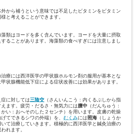
体外から補うという意味では不足したビタミンをビタミン
同様と考えることができます。
海藻類はヨードを多く含んでいます。ヨードを大量に摂取
足することがあります。海藻類の食べすぎには注意しまし
の治療には西洋医学の甲状腺ホルモン剤の服用が基本とな
は甲状腺機能低下症による症状改善には効果があります。
え症に対しては
三陰交
（さんいんこう：内くるぶしから指
すえます。疲労・だるさ・無気力には
膻中
（だんちゅう：
きかい：おへそのした２センチ）を用います。皮膚の乾燥
曲げてできるシワの外端）を、
むくみ
には
照海
（しょうか
用いて治療していきます。積極的に西洋医学と鍼灸治療の
思われます。