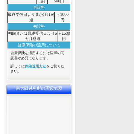
1割
500円
再診料
最終受信日より３かげ月経
＋1000
過
円
初診料
初回または最終受信日より6
＋1500
カ月経過
円
健康保険の適用について
健康保険を適用するには医師の同
意書が必要になります。
詳しくは
保険適用方法
をご覧くだ
さい。
南大阪鍼灸所の周辺地図