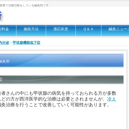
密着で治療活動をしている鍼灸院です。
術料金
施術方法
適応疾患
Ｑ＆Ａ
鍼灸ニュー
内分泌
>
甲状腺機能低下症
鍼灸所
症
患者さんの中にも甲状腺の病気を持っておられる方が多数
んどの方が西洋医学的な治療は必要とされませんが、
冷え
鍼灸治療を行うことで改善していく可能性があります。