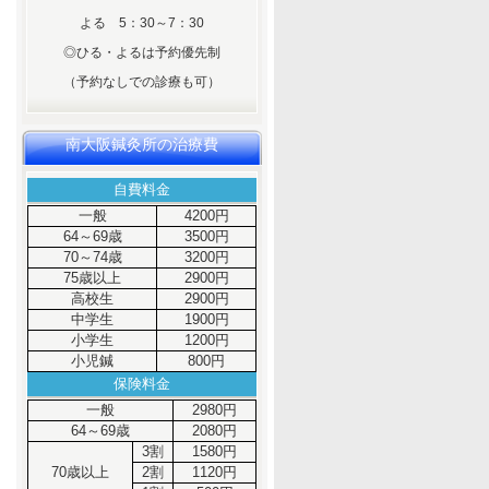
よる 5：30～7：30
◎ひる・よるは予約優先制
（予約なしでの診療も可）
南大阪鍼灸所の治療費
自費料金
一般
4200円
64～69歳
3500円
70～74歳
3200円
75歳以上
2900円
高校生
2900円
中学生
1900円
小学生
1200円
小児鍼
800円
保険料金
一般
2980円
64～69歳
2080円
3割
1580円
70歳以上
2割
1120円