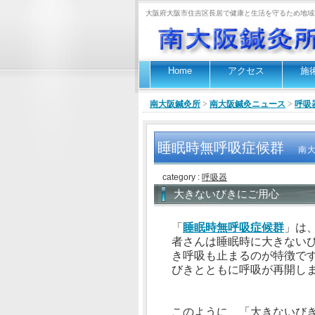
大阪府大阪市住吉区長居で健康と生活を守るため地域
Home
アクセス
施
南大阪鍼灸所
>
南大阪鍼灸ニュース
>
呼吸
睡眠時無呼吸症候群
南
category :
呼吸器
大きないびきにご用心
「
睡眠時無呼吸症候群
」は
者さんは睡眠時に大きない
き呼吸も止まるのが特徴で
びきとともに呼吸が再開し
このように、「大きないび