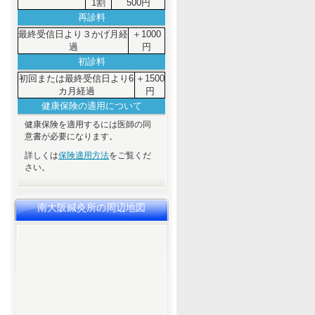
1割
500円
再診料
最終受信日より３かげ月経
＋1000
過
円
初診料
初回または最終受信日より6
＋1500
カ月経過
円
健康保険の適用について
健康保険を適用するには医師の同
意書が必要になります。
詳しくは
保険適用方法
をご覧くだ
さい。
南大阪鍼灸所の周辺地図