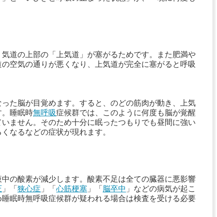
、気道の上部の「上気道」が塞がるためです。また肥満や
道の空気の通りが悪くなり、上気道が完全に塞がると呼吸
なった脳が目覚めます。すると、のどの筋肉が動き、上気
す。睡眠時
無呼吸
症候群では、このように何度も脳が覚醒
ていません。そのため十分に眠ったつもりでも昼間に強い
るくなるなどの症状が現れます。
液中の酸素が減少します。酸素不足は全ての臓器に悪影響
圧
」「
狭心症
」「
心筋梗塞
」「
脳卒中
」などの病気が起こ
め睡眠時無呼吸症候群が疑われる場合は検査を受ける必要