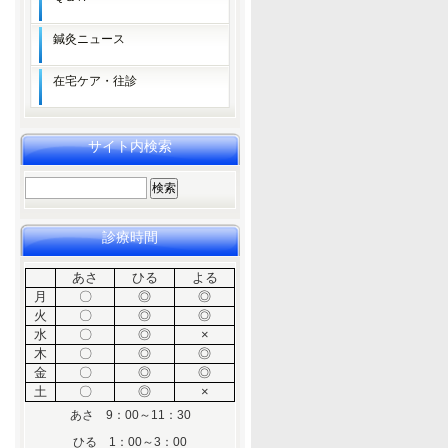
鍼灸ニュース
在宅ケア・往診
サイト内検索
検
索:
診療時間
あさ
ひる
よる
月
〇
◎
◎
火
〇
◎
◎
水
〇
◎
×
木
〇
◎
◎
金
〇
◎
◎
土
〇
◎
×
あさ 9：00～11：30
ひる 1：00～3：00