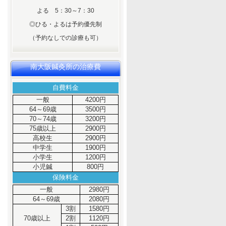
よる 5：30～7：30
◎ひる・よるは予約優先制
（予約なしでの診療も可）
南大阪鍼灸所の治療費
自費料金
一般
4200円
64～69歳
3500円
70～74歳
3200円
75歳以上
2900円
高校生
2900円
中学生
1900円
小学生
1200円
小児鍼
800円
保険料金
一般
2980円
64～69歳
2080円
3割
1580円
70歳以上
2割
1120円