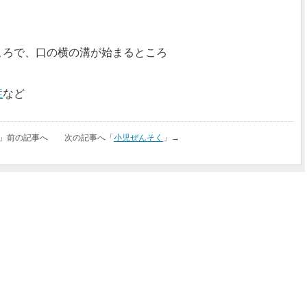
ころで、口の横の溝が始まるところ
症
など
」前の記事へ 次の記事へ「
小児ぜんそく
」→