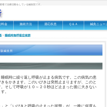
密着で治療活動をしている鍼灸院です。
術料金
施術方法
適応疾患
Ｑ＆Ａ
鍼灸ニュー
器
>
睡眠時無呼吸症候群
大阪鍼灸所
、睡眠時に繰り返し呼吸が止まる病気です。この病気の患
びきをかきます。このいびきは突然止まりますが、このと
す。そして呼吸が１０～２０秒ほど止まった後に大きない
ます。
き」と「いびきと呼吸の止まった状態」が、一晩に何度も