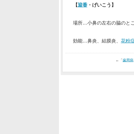
【
迎香
・げいこう】
場所…小鼻の左右の脇のと
効能…鼻炎、結膜炎、
花粉
←「
歯周病