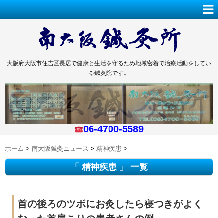
大阪府大阪市住吉区長居で健康と生活を守るため地域密着で治療活動をしてい
る鍼灸院です。
06-4700-5589
ホーム
>
南大阪鍼灸ニュース
>
精神疾患
>
「 精神疾患 」 一覧
首の後ろのツボにお灸したら寝つきがよく