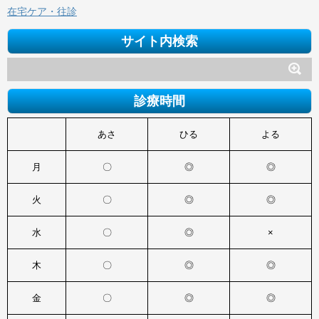
在宅ケア・往診
サイト内検索
診療時間
あさ
ひる
よる
月
〇
◎
◎
火
〇
◎
◎
水
〇
◎
×
木
〇
◎
◎
金
〇
◎
◎