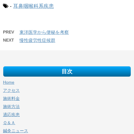
-
耳鼻咽喉科系疾患
PREV
東洋医学から便秘を考察
NEXT
慢性疲労性症候群
目次
Home
アクセス
施術料金
施術方法
適応疾患
Ｑ＆Ａ
鍼灸ニュース