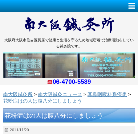
大阪府大阪市住吉区長居で健康と生活を守るため地域密着で治療活動をしてい
る鍼灸院です。
06-4700-5589
南大阪鍼灸所
>
南大阪鍼灸ニュース
>
耳鼻咽喉科系疾患
>
花粉症はの人は腹八分にしましょう
花粉症はの人は腹八分にしましょう
2011/11/20