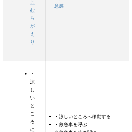
こ
怠感
む
ら
が
え
り
・
涼
し
い
と
こ
・涼しいところへ移動する
ろ
・救急車を呼ぶ
に