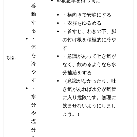
※救急車を待つ間に
移
動
・横向きで安静にする
す
・衣服をゆるめる
る
・首すじ、わきの下、脚
・
の付け根を積極的に冷や
体
す
を
・意識があって吐き気が
対処
冷
なく、飲めるようなら水
や
分補給をする
す
（意識がなかったり、吐
・
き気があれば水分が気管
水
に入り危険です。無理に
分
飲ませないようにしまし
や
ょう。）
塩
分