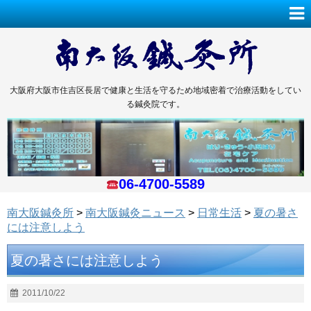
大阪府大阪市住吉区長居で健康と生活を守るため地域密着で治療活動をしてい
る鍼灸院です。
06-4700-5589
南大阪鍼灸所
>
南大阪鍼灸ニュース
>
日常生活
>
夏の暑さ
には注意しよう
夏の暑さには注意しよう
2011/10/22