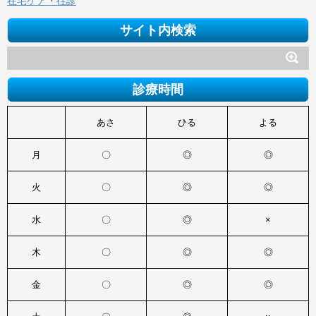
在宅ケア・往診
サイト内検索
診療時間
あさ
ひる
よる
月
〇
◎
◎
火
〇
◎
◎
水
〇
◎
×
木
〇
◎
◎
金
〇
◎
◎