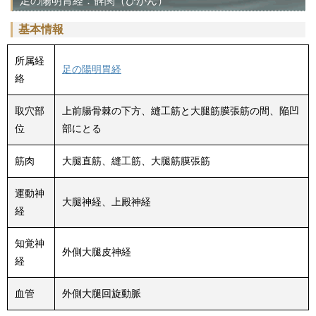
足の陽明胃経：髀関（ひかん）
基本情報
所属経
足の陽明胃経
絡
取穴部
上前腸骨棘の下方、縫工筋と大腿筋膜張筋の間、陥凹
位
部にとる
筋肉
大腿直筋、縫工筋、大腿筋膜張筋
運動神
大腿神経、上殿神経
経
知覚神
外側大腿皮神経
経
血管
外側大腿回旋動脈