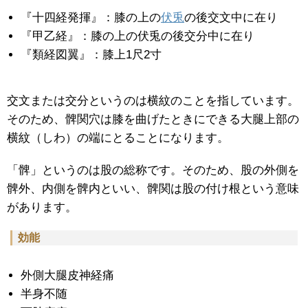
『十四経発揮』：膝の上の
伏兎
の後交文中に在り
『甲乙経』：膝の上の伏兎の後交分中に在り
『類経図翼』：膝上1尺2寸
交文または交分というのは横紋のことを指しています。
そのため、髀関穴は膝を曲げたときにできる大腿上部の
横紋（しわ）の端にとることになります。
「髀」というのは股の総称です。そのため、股の外側を
髀外、内側を髀内といい、髀関は股の付け根という意味
があります。
効能
外側大腿皮神経痛
半身不随