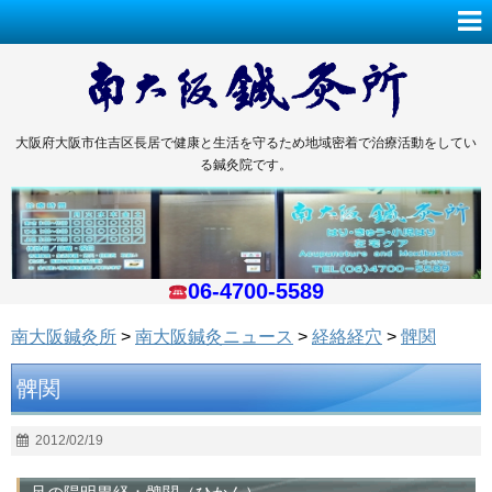
大阪府大阪市住吉区長居で健康と生活を守るため地域密着で治療活動をしてい
る鍼灸院です。
06-4700-5589
南大阪鍼灸所
>
南大阪鍼灸ニュース
>
経絡経穴
>
髀関
髀関
2012/02/19