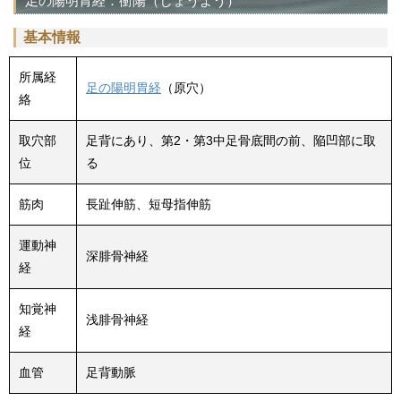
足の陽明胃経：衝陽（しょうよう）
基本情報
所属経
足の陽明胃経
（原穴）
絡
取穴部
足背にあり、第2・第3中足骨底間の前、陥凹部に取
位
る
筋肉
長趾伸筋、短母指伸筋
運動神
深腓骨神経
経
知覚神
浅腓骨神経
経
血管
足背動脈