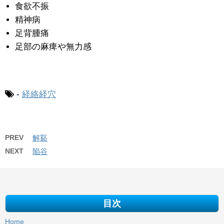
食欲不振
精神病
足背腫痛
足部の麻痺や無力感
-
経絡経穴
PREV
解谿
NEXT
陥谷
目次
Home