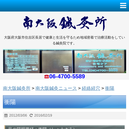
大阪府大阪市住吉区長居で健康と生活を守るため地域密着で治療活動をしてい
る鍼灸院です。
06-4700-5589
南大阪鍼灸所
>
南大阪鍼灸ニュース
>
経絡経穴
>
衝陽
衝陽
2012/03/06
2016/02/19