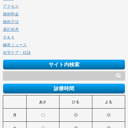
アクセス
施術料金
施術方法
適応疾患
Ｑ＆Ａ
鍼灸ニュース
在宅ケア・往診
サイト内検索
診療時間
あさ
ひる
よる
月
〇
◎
◎