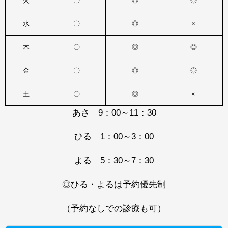
火
〇
◎
◎
水
〇
◎
×
木
〇
◎
◎
金
〇
◎
◎
土
〇
◎
×
あさ 9：00～11：30
ひる 1：00～3：00
よる 5：30～7：30
◎ひる・よるは予約優先制
（予約なしでの診療も可）