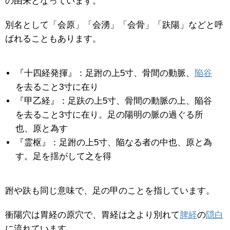
の由来となっています。
別名として「会原」「会湧」「会骨」「趺陽」などと呼
ばれることもあります。
『十四経発揮』：足跗の上5寸、骨間の動脈、
陥谷
を去ること3寸に在り
『甲乙経』：足趺の上5寸、骨間の動脈の上、陥谷
を去ること3寸に在り。足の陽明の脈の過ぐる所
也、原と為す
『霊枢』：足跗の上5寸、陥なる者の中也、原と為
す。足を揺がして之を得
跗や趺も同じ意味で、足の甲のことを指しています。
衝陽穴は胃経の原穴で、胃経は之より別れて
脾経
の
隠白
に流れています。