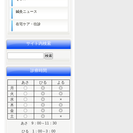
鍼灸ニュース
在宅ケア・往診
サイト内検索
検
索:
診療時間
あさ
ひる
よる
月
〇
◎
◎
火
〇
◎
◎
水
〇
◎
×
木
〇
◎
◎
金
〇
◎
◎
土
〇
◎
×
あさ 9：00～11：30
ひる 1：00～3：00