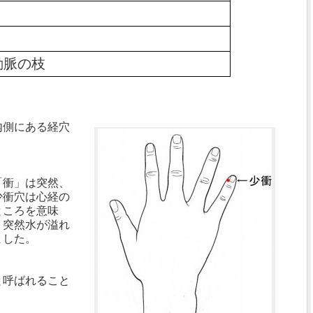
動脈の枝
内側にある経穴
「衝」は突然、
少衝穴は心経の
ところを意味
、突然水が溢れ
ました。
と呼ばれること