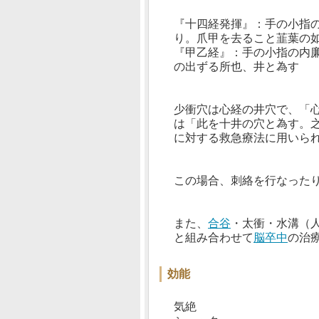
『十四経発揮』：手の小指
り。爪甲を去ること韮葉の
『甲乙経』：手の小指の内
の出ずる所也、井と為す
少衝穴は心経の井穴で、「
は「此を十井の穴と為す。
に対する救急療法に用いら
この場合、刺絡を行なった
また、
合谷
・太衝・水溝（
と組み合わせて
脳卒中
の治
効能
気絶