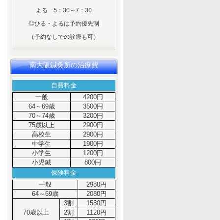
よる 5：30～7：30
◎ひる・よるは予約優先制
（予約なしでの診療も可）
南大阪鍼灸所の治療費
自費料金
一般
4200円
64～69歳
3500円
70～74歳
3200円
75歳以上
2900円
高校生
2900円
中学生
1900円
小学生
1200円
小児鍼
800円
保険料金
一般
2980円
64～69歳
2080円
3割
1580円
70歳以上
2割
1120円