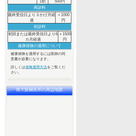
1割
500円
再診料
最終受信日より３かげ月経
＋1000
過
円
初診料
初回または最終受信日より6
＋1500
カ月経過
円
健康保険の適用について
健康保険を適用するには医師の同
意書が必要になります。
詳しくは
保険適用方法
をご覧くだ
さい。
南大阪鍼灸所の周辺地図