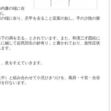
の内廉の端に在
如し
廉の端に在り。爪甲を去ること韮葉の如し。手の少陰の脈
心下の満を主る」とされています。また、和漢三才図絵に
之に鍼して起死回生の妙有り」と書かれており、急性症状
れます。
り、灸をすえていきます。
人中）と組み合わせて小児ひきつけを、風府・十宣・合谷
療を行ないます。