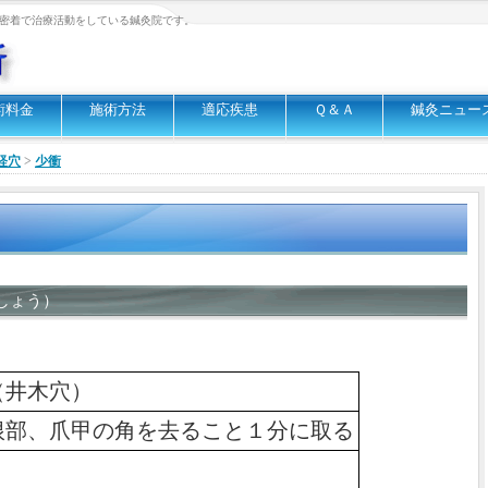
密着で治療活動をしている鍼灸院です。
術料金
施術方法
適応疾患
Ｑ＆Ａ
鍼灸ニュー
経穴
>
少衝
しょう）
（井木穴）
根部、爪甲の角を去ること１分に取る