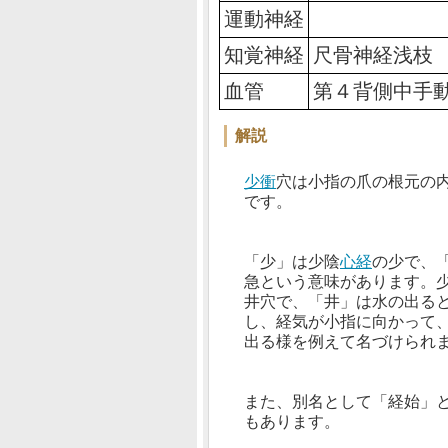
運動神経
知覚神経
尺骨神経浅枝
血管
第４背側中手
解説
少衝
穴は小指の爪の根元の
です。
「少」は少陰
心経
の少で、
急という意味があります。
井穴で、「井」は水の出る
し、経気が小指に向かって
出る様を例えて名づけられ
また、別名として「経始」
もあります。