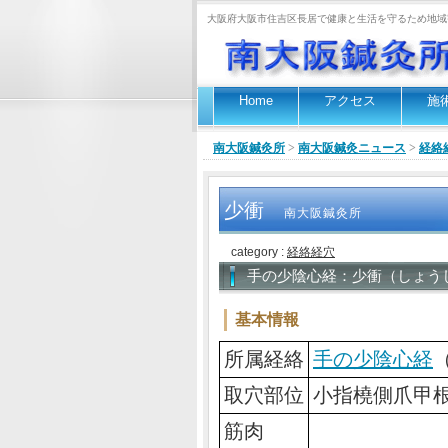
大阪府大阪市住吉区長居で健康と生活を守るため地域
Home
アクセス
施
南大阪鍼灸所
>
南大阪鍼灸ニュース
>
経絡
少衝
南大阪鍼灸所
category :
経絡経穴
手の少陰心経：少衝（しょう
基本情報
所属経絡
手の少陰心経
取穴部位
小指橈側爪甲
筋肉