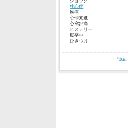
ショック
狭心症
胸痛
心悸亢進
心窩部痛
ヒステリー
脳卒中
ひきつけ
←「
少府