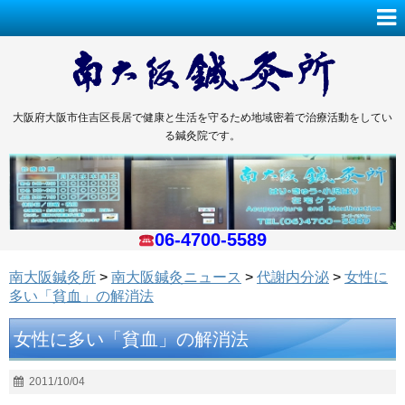
大阪府大阪市住吉区長居で健康と生活を守るため地域密着で治療活動をしてい
る鍼灸院です。
06-4700-5589
南大阪鍼灸所
>
南大阪鍼灸ニュース
>
代謝内分泌
>
女性に
多い「貧血」の解消法
女性に多い「貧血」の解消法
2011/10/04