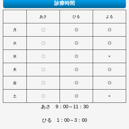
診療時間
あさ
ひる
よる
月
〇
◎
◎
火
〇
◎
◎
水
〇
◎
×
木
〇
◎
◎
金
〇
◎
◎
土
〇
◎
×
あさ 9：00～11：30
ひる 1：00～3：00