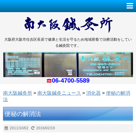
大阪府大阪市住吉区長居で健康と生活を守るため地域密着で治療活動をしてい
る鍼灸院です。
06-4700-5589
南大阪鍼灸所
>
南大阪鍼灸ニュース
>
消化器
>
便秘の解消
法
便秘の解消法
2011/10/02
2016/02/19