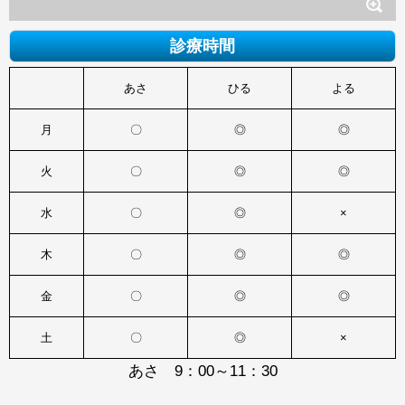
診療時間
あさ
ひる
よる
月
〇
◎
◎
火
〇
◎
◎
水
〇
◎
×
木
〇
◎
◎
金
〇
◎
◎
土
〇
◎
×
あさ 9：00～11：30