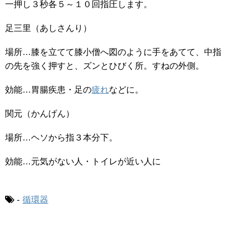
一押し３秒各５～１０回指圧します。
足三里（あしさんり）
場所…膝を立てて膝小僧へ図のように手をあてて、中指
の先を強く押すと、ズンとひびく所。すねの外側。
効能…胃腸疾患・足の
疲れ
などに。
関元（かんげん）
場所…ヘソから指３本分下。
効能…元気がない人・トイレが近い人に
-
循環器