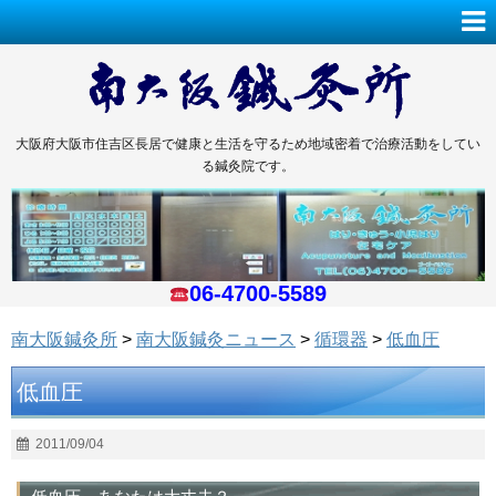
大阪府大阪市住吉区長居で健康と生活を守るため地域密着で治療活動をしてい
る鍼灸院です。
06-4700-5589
南大阪鍼灸所
>
南大阪鍼灸ニュース
>
循環器
>
低血圧
低血圧
2011/09/04