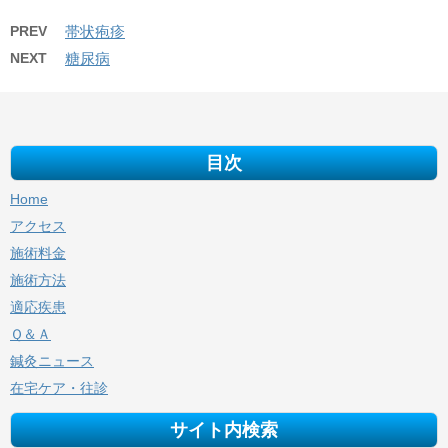
PREV
帯状疱疹
NEXT
糖尿病
目次
Home
アクセス
施術料金
施術方法
適応疾患
Ｑ＆Ａ
鍼灸ニュース
在宅ケア・往診
サイト内検索