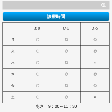
診療時間
あさ
ひる
よる
月
〇
◎
◎
火
〇
◎
◎
水
〇
◎
×
木
〇
◎
◎
金
〇
◎
◎
土
〇
◎
×
あさ 9：00～11：30