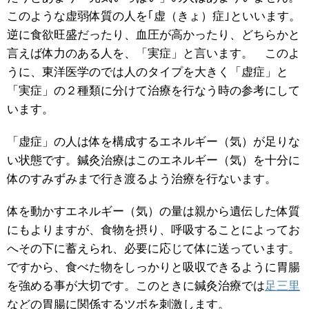
このような虚弱体質の人を｢虚（きょ）症｣といいます。
逆に食欲旺盛だったり、血圧が高かったり、どちらかと
言えば体力のある人を、「実症」と言います。 このよ
うに、東洋医学のでは人のタイプを大きく「虚症」と
「実症」の２種類に分けて治療を行なう時の参考にして
います。
「虚症」の人は体を構成するエネルギー（気）が足りな
い状態です。鍼灸治療はこのエネルギー（気）を十分に
体のすみずみまで行き渡るよう治療を行ないます。
体を動かすエネルギー（気）の量は親から遺伝した体質
にもよりますが、食物を摂り、呼吸することによってお
へその下に蓄えられ、必要に応じて体に送っています。
ですから、食べた物をしっかりと吸収できるように胃腸
を強める事が大切です。このときに鍼灸治療では
足三里
などの胃腸に関係するツボを刺激します。