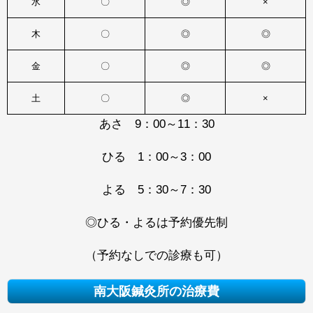
水
〇
◎
×
木
〇
◎
◎
金
〇
◎
◎
土
〇
◎
×
あさ 9：00～11：30
ひる 1：00～3：00
よる 5：30～7：30
◎ひる・よるは予約優先制
（予約なしでの診療も可）
南大阪鍼灸所の治療費