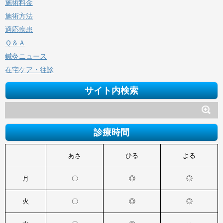
施術料金
施術方法
適応疾患
Ｑ＆Ａ
鍼灸ニュース
在宅ケア・往診
サイト内検索
診療時間
あさ
ひる
よる
月
〇
◎
◎
火
〇
◎
◎