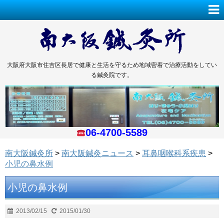
大阪府大阪市住吉区長居で健康と生活を守るため地域密着で治療活動をしてい
る鍼灸院です。
06-4700-5589
南大阪鍼灸所
>
南大阪鍼灸ニュース
>
耳鼻咽喉科系疾患
>
小児の鼻水例
小児の鼻水例
2013/02/15
2015/01/30