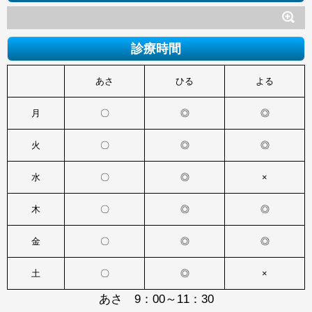
診療時間
あさ
ひる
よる
月
〇
◎
◎
火
〇
◎
◎
水
〇
◎
×
木
〇
◎
◎
金
〇
◎
◎
土
〇
◎
×
あさ 9：00～11：30