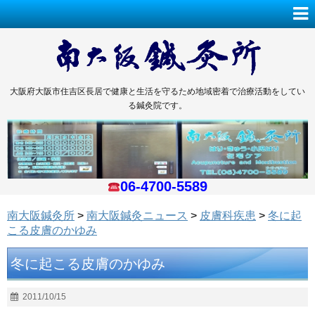
大阪府大阪市住吉区長居で健康と生活を守るため地域密着で治療活動をしてい
る鍼灸院です。
06-4700-5589
南大阪鍼灸所
>
南大阪鍼灸ニュース
>
皮膚科疾患
>
冬に起
こる皮膚のかゆみ
冬に起こる皮膚のかゆみ
2011/10/15