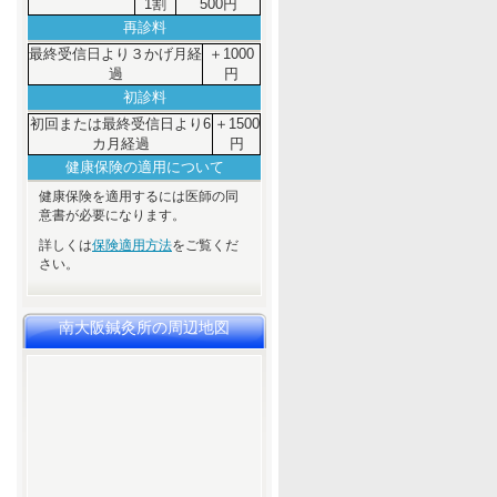
1割
500円
再診料
最終受信日より３かげ月経
＋1000
過
円
初診料
初回または最終受信日より6
＋1500
カ月経過
円
健康保険の適用について
健康保険を適用するには医師の同
意書が必要になります。
詳しくは
保険適用方法
をご覧くだ
さい。
南大阪鍼灸所の周辺地図