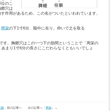
部位のこ
胸郷穴は
治す作用があるため、この名がついたといわれています。
：
周栄
の下1寸6分、陥中に在り。仰いで之を取る
穴です。胸郷穴はこの一つ下の肋間ということで「周栄の
、あまり1寸6分の長さにこだわらなくともいいでしょ
天谿
」前の記事へ 次の記事へ「
周栄
」→