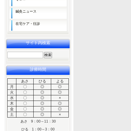
鍼灸ニュース
在宅ケア・往診
サイト内検索
検
索:
診療時間
あさ
ひる
よる
月
〇
◎
◎
火
〇
◎
◎
水
〇
◎
×
木
〇
◎
◎
金
〇
◎
◎
土
〇
◎
×
あさ 9：00～11：30
ひる 1：00～3：00