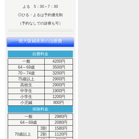
よる 5：30～7：30
◎ひる・よるは予約優先制
（予約なしでの診療も可）
南大阪鍼灸所の治療費
自費料金
一般
4200円
64～69歳
3500円
70～74歳
3200円
75歳以上
2900円
高校生
2900円
中学生
1900円
小学生
1200円
小児鍼
800円
保険料金
一般
2980円
64～69歳
2080円
3割
1580円
70歳以上
2割
1120円