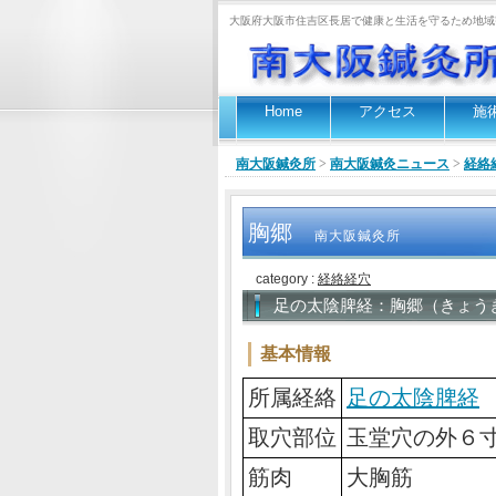
大阪府大阪市住吉区長居で健康と生活を守るため地域
Home
アクセス
施
南大阪鍼灸所
>
南大阪鍼灸ニュース
>
経絡
胸郷
南大阪鍼灸所
category :
経絡経穴
足の太陰脾経：胸郷（きょう
基本情報
所属経絡
足の太陰脾経
取穴部位
玉堂穴の外６
筋肉
大胸筋