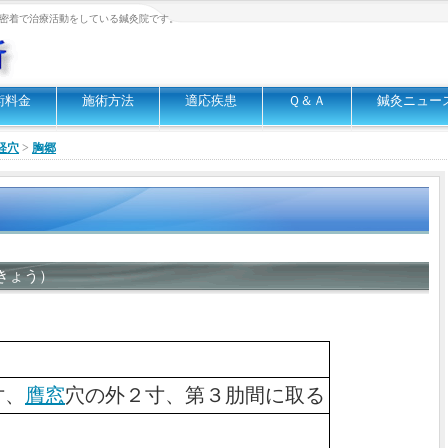
密着で治療活動をしている鍼灸院です。
術料金
施術方法
適応疾患
Ｑ＆Ａ
鍼灸ニュー
経穴
>
胸郷
きょう）
寸、
膺窓
穴の外２寸、第３肋間に取る