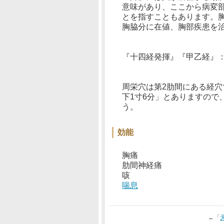
意味があり、ここから病変
とを指すこともあります。
胸脇分に在値、胸部疾患を
『十四経発揮』『甲乙経』
周栄穴は第2肋間にある経
下1寸6分」とありますので
う。
効能
胸痛
肋間神経痛
咳
喘息
←「