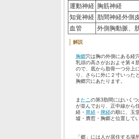
運動神経
胸筋神経
知覚神経
肋間神経外側
血管
外側胸動脈、
解説
胸郷
穴は胸の外側にある経
乳頭の高さがおおよそ第４
ので、底から肋骨一つ分上
り、さらに外に２寸いった
胸郷穴にあたります。
ま
たこ
の第3肋間にはいくつ
が並んでおり、正中線から
経・
胃経
・
脾経
の順に、玉
墟・膺窓・胸郷と位置して
「郷」には人が居住する場