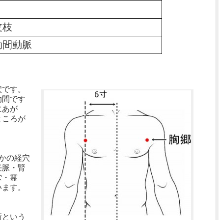
皮枝
肋間動脈
穴です。
肋間です
にあが
ところが
かの経穴
任脈・腎
堂・霊
います。
所という