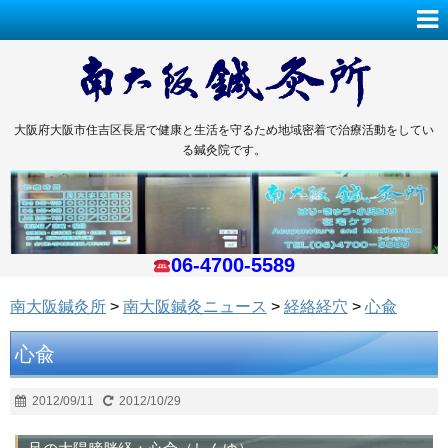
大阪府大阪市住吉区長居で健康と生活を守るため地域密着で治療活動をしてい
る鍼灸院です。
06-4700-5589
南大阪鍼灸所
>
南大阪鍼灸ニュース
>
経絡経穴
>
心兪
心兪
2012/09/11
2012/10/29