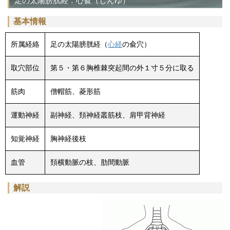
足の太陽膀胱経：心兪（しんゆ）
基本情報
所属経絡
足の太陽膀胱経（
心経
の兪穴）
取穴部位
第５・第６胸椎棘突起間の外１寸５分に取る
筋肉
僧帽筋、菱形筋
運動神経
副神経、頚神経叢筋枝、肩甲背神経
知覚神経
胸神経後枝
血管
頚横動脈の枝、肋間動脈
解説