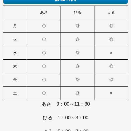
あさ
ひる
よる
月
〇
◎
◎
火
〇
◎
◎
水
〇
◎
×
木
〇
◎
◎
金
〇
◎
◎
土
〇
◎
×
あさ 9：00～11：30
ひる 1：00～3：00