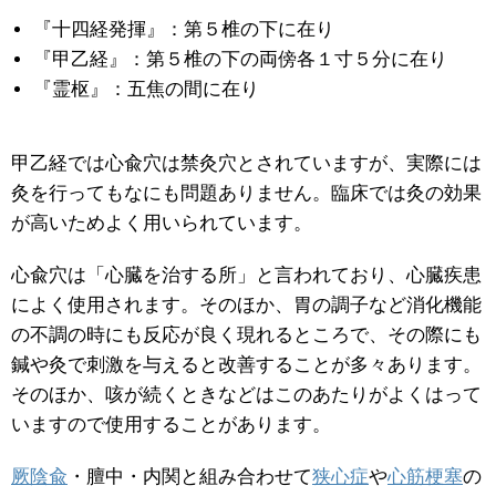
『十四経発揮』：第５椎の下に在り
『甲乙経』：第５椎の下の両傍各１寸５分に在り
『霊枢』：五焦の間に在り
甲乙経では心兪穴は禁灸穴とされていますが、実際には
灸を行ってもなにも問題ありません。臨床では灸の効果
が高いためよく用いられています。
心兪穴は「心臓を治する所」と言われており、心臓疾患
によく使用されます。そのほか、胃の調子など消化機能
の不調の時にも反応が良く現れるところで、その際にも
鍼や灸で刺激を与えると改善することが多々あります。
そのほか、咳が続くときなどはこのあたりがよくはって
いますので使用することがあります。
厥陰兪
・膻中・内関と組み合わせて
狭心症
や
心筋梗塞
の