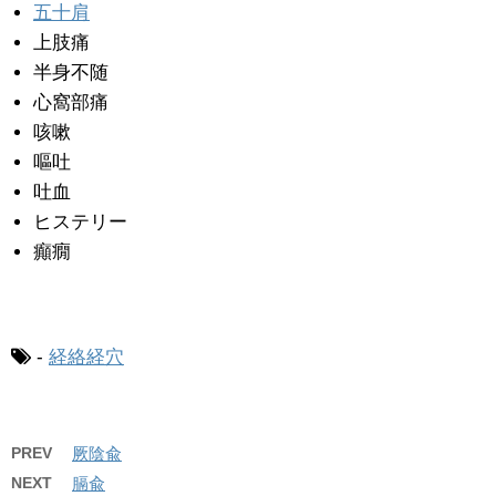
五十肩
上肢痛
半身不随
心窩部痛
咳嗽
嘔吐
吐血
ヒステリー
癲癇
-
経絡経穴
PREV
厥陰兪
NEXT
膈兪