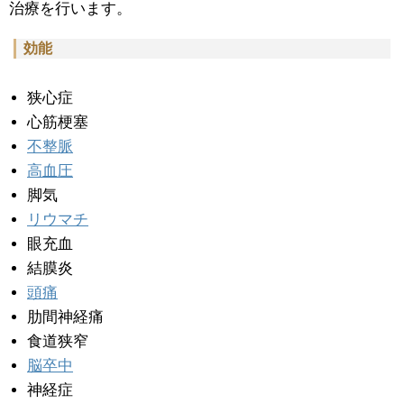
治療を行います。
効能
狭心症
心筋梗塞
不整脈
高血圧
脚気
リウマチ
眼充血
結膜炎
頭痛
肋間神経痛
食道狭窄
脳卒中
神経症