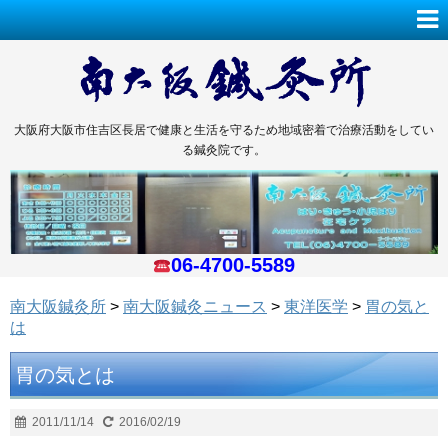
大阪府大阪市住吉区長居で健康と生活を守るため地域密着で治療活動をしてい
る鍼灸院です。
06-4700-5589
南大阪鍼灸所
>
南大阪鍼灸ニュース
>
東洋医学
>
胃の気と
は
胃の気とは
2011/11/14
2016/02/19