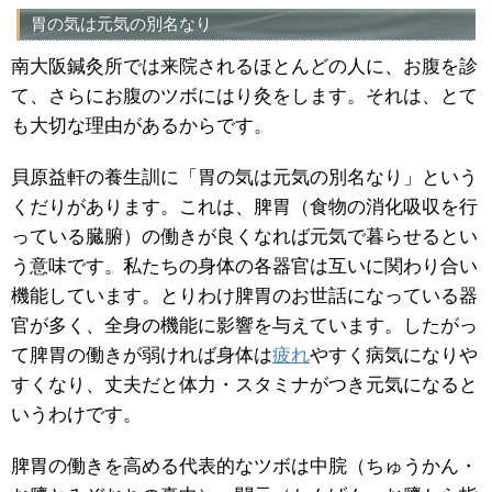
胃の気は元気の別名なり
南大阪鍼灸所では来院されるほとんどの人に、お腹を診
て、さらにお腹のツボにはり灸をします。それは、とて
も大切な理由があるからです。
貝原益軒の養生訓に「胃の気は元気の別名なり」という
くだりがあります。これは、脾胃（食物の消化吸収を行
っている臓腑）の働きが良くなれば元気で暮らせるとい
う意味です。私たちの身体の各器官は互いに関わり合い
機能しています。とりわけ脾胃のお世話になっている器
官が多く、全身の機能に影響を与えています。したがっ
て脾胃の働きが弱ければ身体は
疲れ
やすく病気になりや
すくなり、丈夫だと体力・スタミナがつき元気になると
いうわけです。
脾胃の働きを高める代表的なツボは中脘（ちゅうかん・