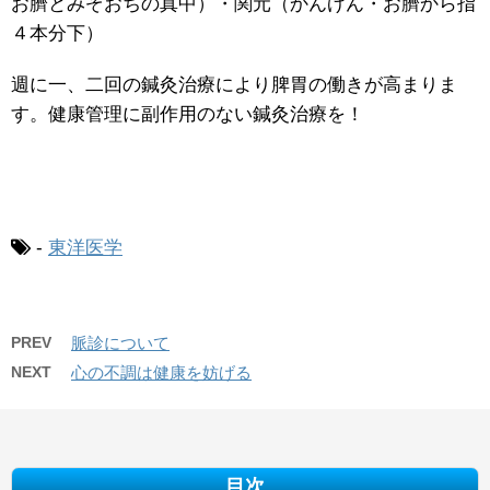
お臍とみぞおちの真中）・関元（かんげん・お臍から指
４本分下）
週に一、二回の鍼灸治療により脾胃の働きが高まりま
す。健康管理に副作用のない鍼灸治療を！
-
東洋医学
PREV
脈診について
NEXT
心の不調は健康を妨げる
目次