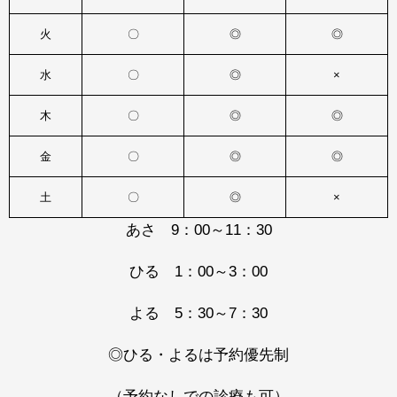
火
〇
◎
◎
水
〇
◎
×
木
〇
◎
◎
金
〇
◎
◎
土
〇
◎
×
あさ 9：00～11：30
ひる 1：00～3：00
よる 5：30～7：30
◎ひる・よるは予約優先制
（予約なしでの診療も可）