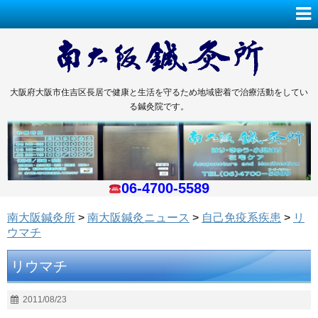
大阪府大阪市住吉区長居で健康と生活を守るため地域密着で治療活動をしてい
る鍼灸院です。
06-4700-5589
南大阪鍼灸所
>
南大阪鍼灸ニュース
>
自己免疫系疾患
>
リ
ウマチ
リウマチ
2011/08/23