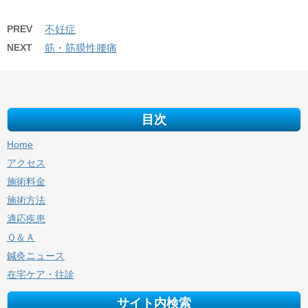
PREV
不妊症
NEXT
筋・筋膜性腰痛
目次
Home
アクセス
施術料金
施術方法
適応疾患
Ｑ＆Ａ
鍼灸ニュース
在宅ケア・往診
サイト内検索