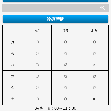
診療時間
あさ
ひる
よる
月
〇
◎
◎
火
〇
◎
◎
水
〇
◎
×
木
〇
◎
◎
金
〇
◎
◎
土
〇
◎
×
あさ 9：00～11：30