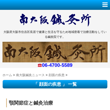
大阪府大阪市住吉区長居で健康と生活を守るため地域密着で治療活動をしてい
る鍼灸院です。
06-4700-5589
ホーム
>
南大阪鍼灸ニュース
>
顔面の疾患
>
「 顔面の疾患 」 一覧
顎関節症と鍼灸治療