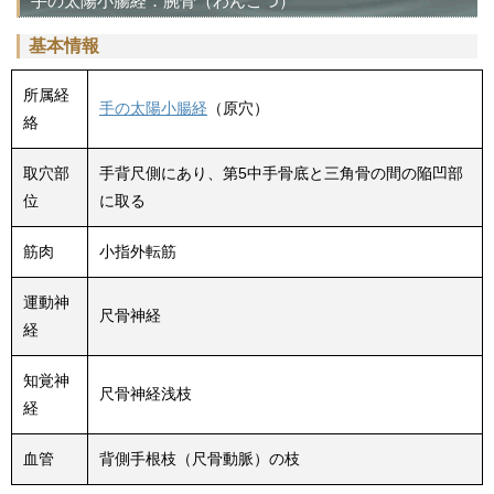
手の太陽小腸経：腕骨（わんこつ）
基本情報
所属経
手の太陽小腸経
（原穴）
絡
取穴部
手背尺側にあり、第5中手骨底と三角骨の間の陥凹部
位
に取る
筋肉
小指外転筋
運動神
尺骨神経
経
知覚神
尺骨神経浅枝
経
血管
背側手根枝（尺骨動脈）の枝