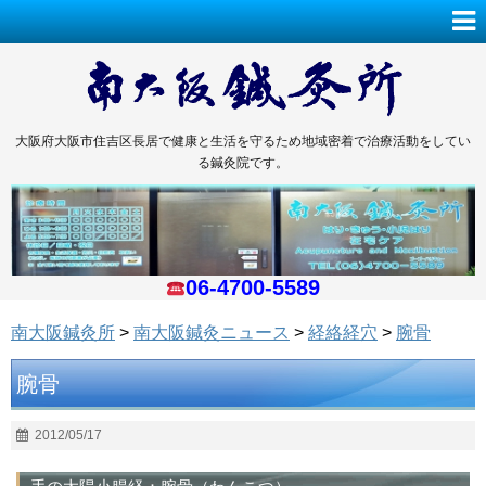
大阪府大阪市住吉区長居で健康と生活を守るため地域密着で治療活動をしてい
る鍼灸院です。
06-4700-5589
南大阪鍼灸所
>
南大阪鍼灸ニュース
>
経絡経穴
>
腕骨
腕骨
2012/05/17