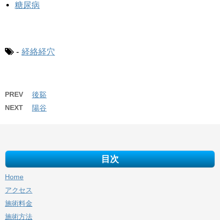
糖尿病
-
経絡経穴
PREV
後谿
NEXT
陽谷
目次
Home
アクセス
施術料金
施術方法