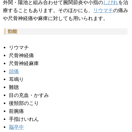
外関・陽池と組み合わせて腕関節炎や小指の
しびれ
を治
療することもあります。そのほかにも、
リウマチ
の痛み
や尺骨神経痛や麻痺に対しても用いられます。
効能
リウマチ
尺骨神経痛
尺骨神経麻痺
頭痛
耳鳴り
難聴
目の充血・かすみ
後頸部のこり
前腕痛
手指けいれん
脳卒中