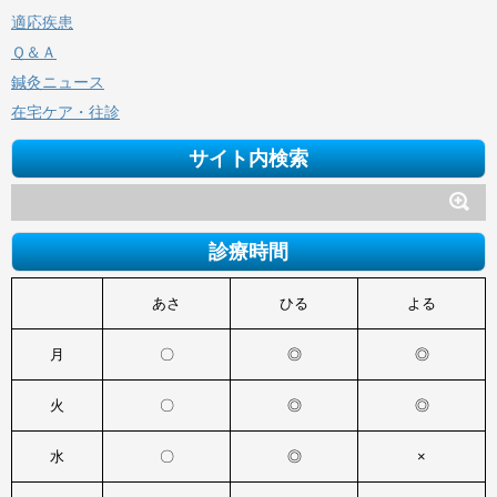
適応疾患
Ｑ＆Ａ
鍼灸ニュース
在宅ケア・往診
サイト内検索
診療時間
あさ
ひる
よる
月
〇
◎
◎
火
〇
◎
◎
水
〇
◎
×