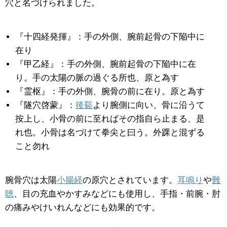
穴と名づけられました。
『十四経発揮』：手の外側、腕前起骨の下陥中に
在り
『甲乙経』：手の外側、腕前起骨の下陥中に在
り。手の太陽の脈の過ぐる所也、原と為す
『霊枢』：手の外側、腕骨の前に在り。原と為す
『隧穴啓蒙』：
後谿
より腕側に向い、骨に沿うて
按上し、小骨の前に至ればその指自ら止まる、是
れ也。小骨は名づけて拳尖と曰う。外踝と混ずる
こと勿れ
腕骨穴は太陽
小腸経
の原穴とされています。
耳鳴り
や
難
聴
、目の充血やかすみなどにも使用し、手指・前腕・肘
の痛みやけいれんなどにも効果的です。