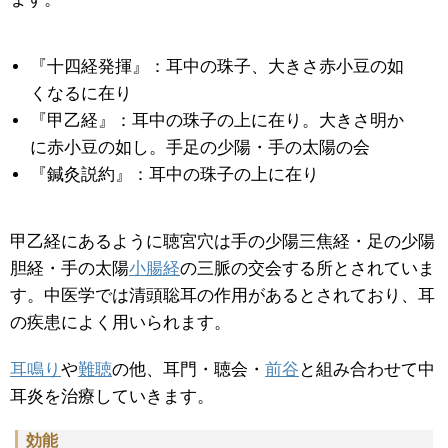
『十四経発揮』：耳中の珠子、大きさ赤小豆の如
くなるに在り
『甲乙経』：耳中の珠子の上に在り。大きさ明か
に赤小豆の如し。手足の少陽・手の太陽の会
『鍼灸説約』：耳中の珠子の上に在り
甲乙経にあるように聴宮穴は手の少陽三焦経・足の少陽
胆経・手の太陽
小腸経
の三脈の交会する所とされていま
す。中医学では清頭聡耳の作用があるとされており、耳
の疾患によく用いられます。
耳鳴り
や
難聴
の他、耳門・聴会・
前谷
と組み合わせて中
耳炎を治療していきます。
効能