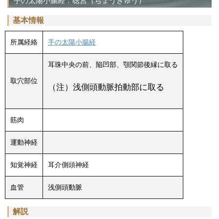
手の太陽小腸経：聴宮（ちょうきゅう）
基本情報
所属経絡
手の太陽小腸経
耳珠中央の前、陥凹部、顎関節後縁に取る
取穴部位
（注）浅側頭動脈拍動部に取る
筋肉
運動神経
知覚神経
耳介側頭神経
血管
浅側頭動脈
解説