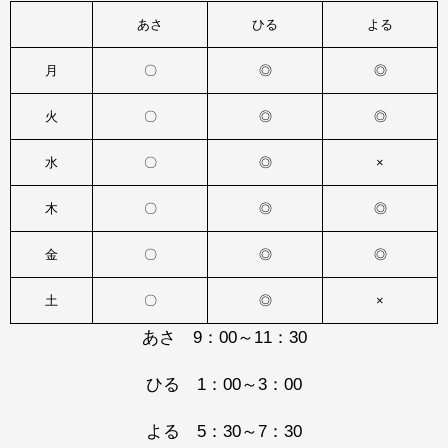
あさ
ひる
よる
月
〇
◎
◎
火
〇
◎
◎
水
〇
◎
×
木
〇
◎
◎
金
〇
◎
◎
土
〇
◎
×
あさ 9：00～11：30
ひる 1：00～3：00
よる 5：30～7：30