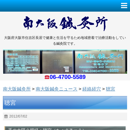
大阪府大阪市住吉区長居で健康と生活を守るため地域密着で治療活動をしてい
る鍼灸院です。
06-4700-5589
南大阪鍼灸所
>
南大阪鍼灸ニュース
>
経絡経穴
>
聴宮
聴宮
2012/07/02